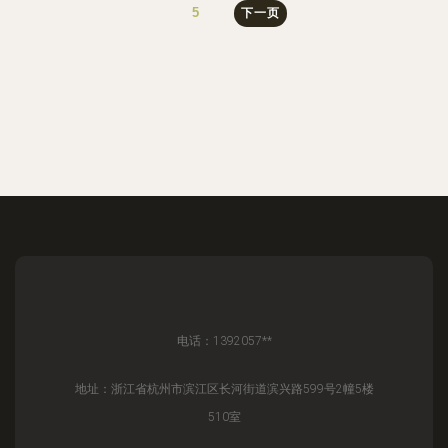
5
下一页
电话：1392057**
地址：浙江省杭州市滨江区长河街道滨兴路599号2幢5楼
510室