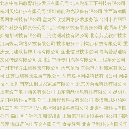
北京中知易教育科技发展有限公司
北京跑车天下科技有限公司
杭州贝软科技有限公司
深圳迪能激光设备有限公司
陕西游斌听
胥网络科技有限公司
盘龙区欣悦网络技术服务部
台州市赛丽亚
网络科技有限责任公司
北京沐榕科技有限责任公司
喷洒车
杭州
众知帮科技有限公司
上海鹭渊科技有限公司
北京芳芸软件技术
河南蝶动网络科技有限公司
技术服务
四川勾点科技有限公司
重
庆云海建筑装饰工程有限公司
企业信息技术咨询
青岛爱派迪特
文化传媒有限公司
湖北新中绿专用汽车有限公司工程车分公司
广州市绿乔生物科技有限公司
天气预报
东莞市万利搬家有限公
司
江苏恒瑞科技发展有限公司
河南逸坤网络科技有限公司
网络
技术服务
南京法桐世家家居有限公司
北京奥向虎科技有限公司
上海逸车电子商务有限公司
山东嗨酷信息科技有限公司
昆明八
扇门网络科技有限公司
上海程具科技有限公司
秦汉新城湘柏网
络工作室
玉环圣弘法数控雕刻设备有限公司
北京浩朝科技有限
公司
福山区广驰汽车商贸超市
上海宗群制冷设备有限公司
国际
代理
海口谊伟佳五金有限公司
食品经营
北京早到科技有限公司